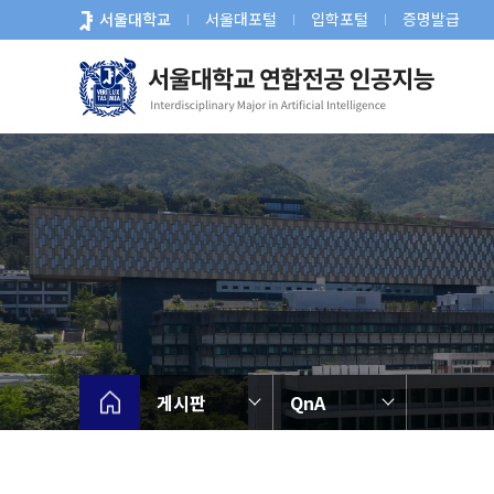
바
서울대학교
서울대포털
입학포털
증명발급
로
가
기
메
뉴
게시판
QnA