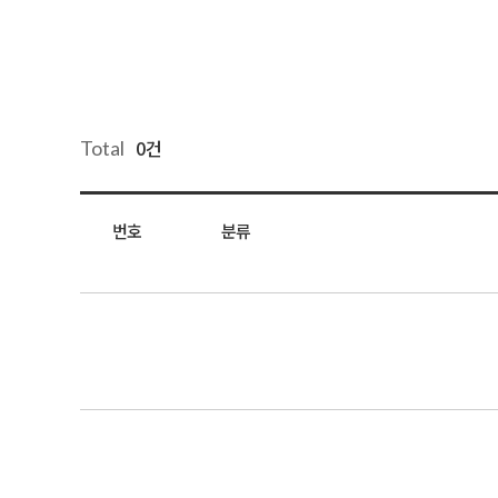
0건
Total
번호
분류