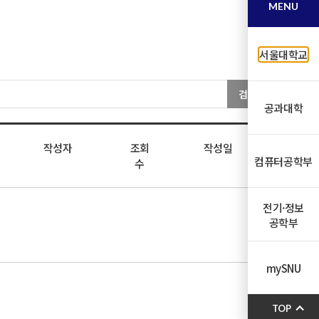
MENU
서울대학교
검색
공과대학
작성자
조회
작성일
컴퓨터공학부
수
전기·정보
공학부
mySNU
TOP