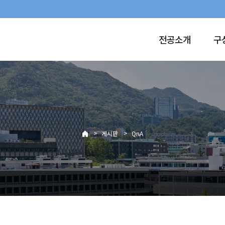
전공소개
구
>
>
게시판
QnA