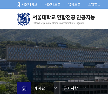
바
서울대학교
서울대포털
입학포털
증명발급
로
가
기
메
뉴
게시판
공지사항