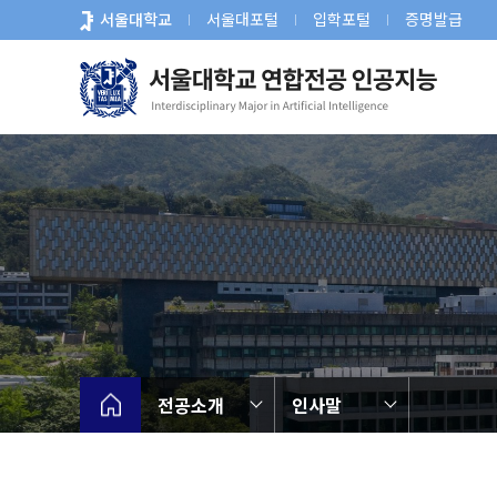
바
서울대학교
서울대포털
입학포털
증명발급
로
가
기
메
뉴
전공소개
인사말